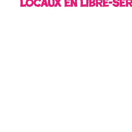
locaux
en libre-se
Nous suivre
gle Play.